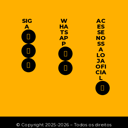
SIG
W
AC
A
HA
ES
TS
SE
AP
NO
P
SS
A
LO
JA
OFI
CIA
L
© Copyright 2025-2026 – Todos os direitos